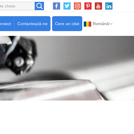
roiect
Contactează-ne
Cere un citat
Română