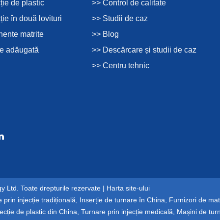
ție de plastic
>> Control de calitate
ție în două lovituri
>> Studii de caz
ente matrite
>> Blog
re adăugată
>> Descărcare și studii de caz
>> Centru tehnic
 Ltd. Toate drepturile rezervate |
Harta site-ului
 prin injecție tradițională
,
Inserție de turnare în China
,
Furnizori de matr
ecție de plastic din China
,
Turnare prin injecție medicală
,
Mașini de turn