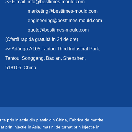
>> E-mail:
info@besttimes-mould.com
marketing@besttimes-mould.com
engineering@besttimes-mould.com
quote@besttimes-mould.com
(Ofertă rapidă gratuită în 24 de ore)
>> Adăuga:A105,Tantou Third Industrial Park,
Tantou, Songgang, Bao'an, Shenzhen,
518105, China.
ițe prin injecție din plastic din China
,
Fabrica de matrițe
at prin injecție în Asia
,
mașini de turnat prin injecție în