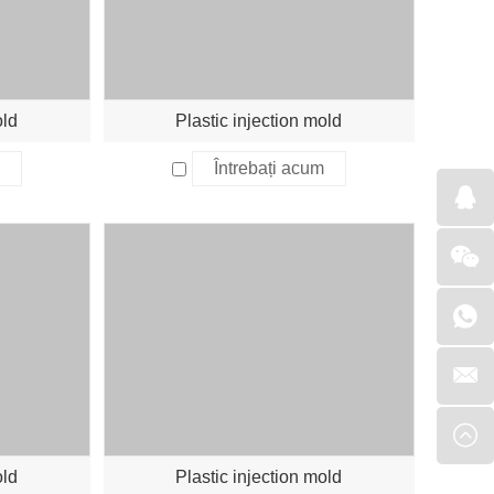
old
Plastic injection mold
Întrebați acum
old
Plastic injection mold