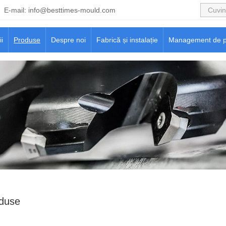
E-mail:
info@besttimes-mould.com
ii
Produse
Despre noi
Fabrică și instalație
Management de p
duse