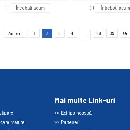
Întrebați acum
Întrebați acum
Anterior
1
2
3
4
38
39
Urm
...
Mai multe Link-uri
otipare
>> Echipa noastră
icare matrite
>> Parteneri