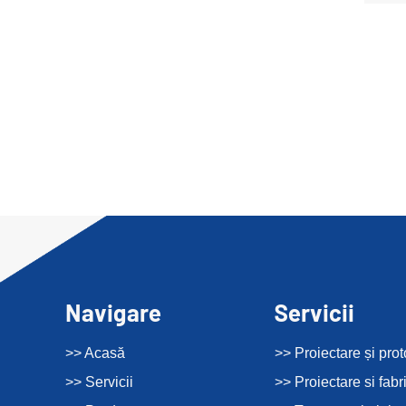
Navigare
Servicii
>> Acasă
>> Proiectare și prot
>> Servicii
>> Proiectare si fabr