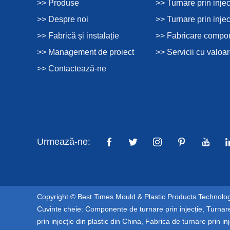
>> Produse
>> Turnare prin injec
>> Despre noi
>> Turnare prin injec
>> Fabrică și instalație
>> Fabricare compon
>> Management de proiect
>> Servicii cu valoa
>> Contactează-ne
Urmează-ne:
Copyright © Best Times Mould & Plastic Products Technology
Cuvinte cheie:
Componente de turnare prin injecție
,
Turnare
prin injecție din plastic din China
,
Fabrica de turnare prin inj