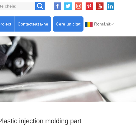
roiect
Contactează-ne
Cere un citat
Română
Plastic injection molding part