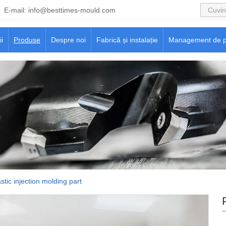
E-mail:
info@besttimes-mould.com
ii
Produse
Despre noi
Fabrică și instalație
Management de p
stic injection molding part