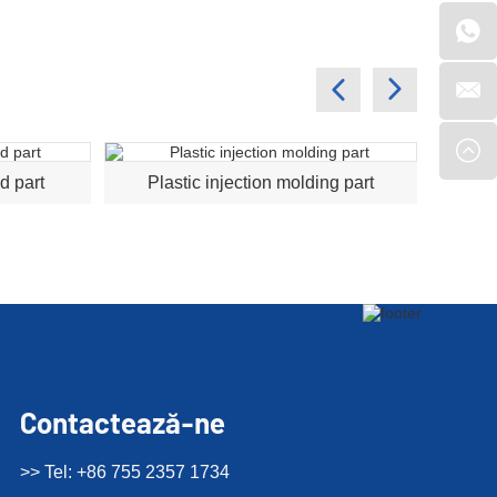
d part
Plastic injection molding part
pl
Contactează-ne
>> Tel: +86 755 2357 1734