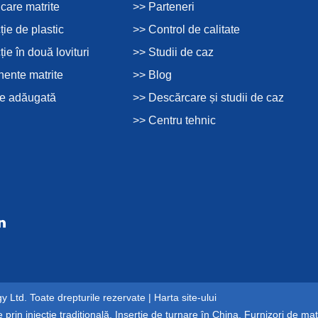
icare matrite
>> Parteneri
ție de plastic
>> Control de calitate
ție în două lovituri
>> Studii de caz
ente matrite
>> Blog
re adăugată
>> Descărcare și studii de caz
>> Centru tehnic
 Ltd. Toate drepturile rezervate |
Harta site-ului
 prin injecție tradițională
,
Inserție de turnare în China
,
Furnizori de matr