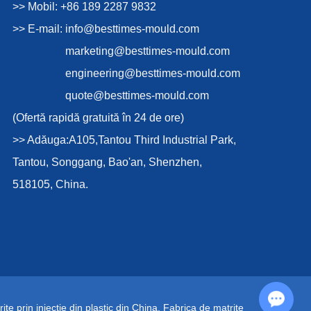
>> Mobil: +86 189 2287 9832
>> E-mail:
info@besttimes-mould.com
marketing@besttimes-mould.com
engineering@besttimes-mould.com
quote@besttimes-mould.com
(Ofertă rapidă gratuită în 24 de ore)
>> Adăuga:A105,Tantou Third Industrial Park,
Tantou, Songgang, Bao'an, Shenzhen,
518105, China.
Chat with Us
ițe prin injecție din plastic din China
,
Fabrica de matrițe