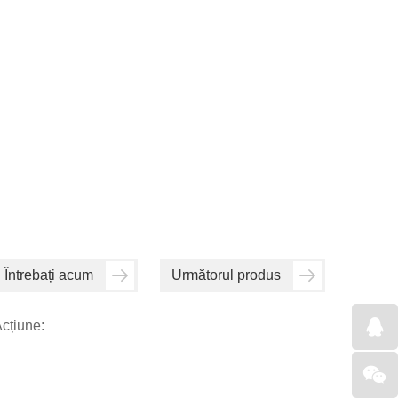
Întrebați acum
Următorul produs
cțiune: