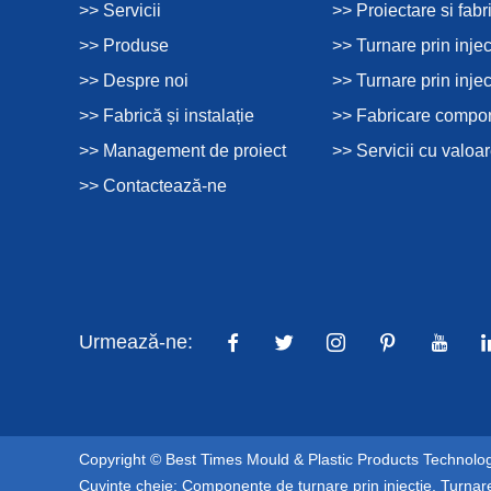
>> Servicii
>> Proiectare si fabr
>> Produse
>> Turnare prin injec
>> Despre noi
>> Turnare prin injec
>> Fabrică și instalație
>> Fabricare compon
>> Management de proiect
>> Servicii cu valoa
>> Contactează-ne
Urmează-ne:
Copyright © Best Times Mould & Plastic Products Technology
Cuvinte cheie:
Componente de turnare prin injecție
,
Turnare