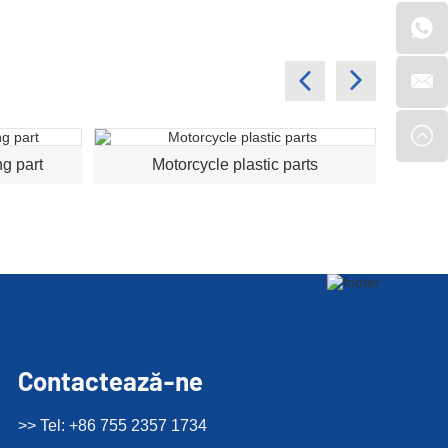
ng part
Motorcycle plastic parts
pl
Contactează-ne
>> Tel: +86 755 2357 1734