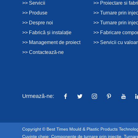
>> Servicii
>> Proiectare si fabr
>> Produse
>> Turnare prin injec
>> Despre noi
>> Turnare prin injec
>> Fabrică și instalație
>> Fabricare compon
>> Management de proiect
>> Servicii cu valoa
>> Contactează-ne
Urmează-ne:
Copyright © Best Times Mould & Plastic Products Technology
Cuvinte cheie:
Componente de turnare prin injecție
,
Turnare