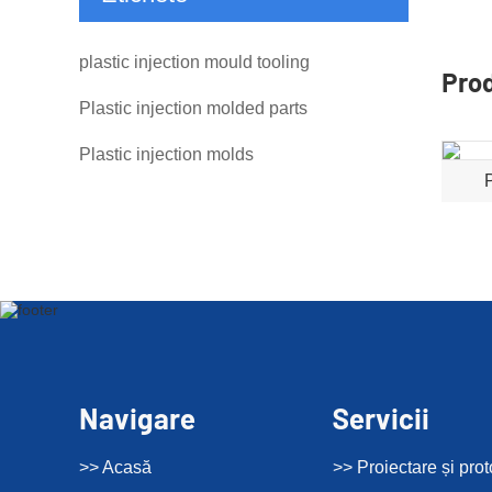
plastic injection mould tooling
Pro
Plastic injection molded parts
Plastic injection molds
P
Navigare
Servicii
>> Acasă
>> Proiectare și prot