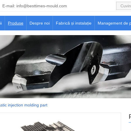
E-mail:
info@besttimes-mould.com
ii
Produse
Despre noi
Fabrică și instalație
Management de p
stic injection molding part