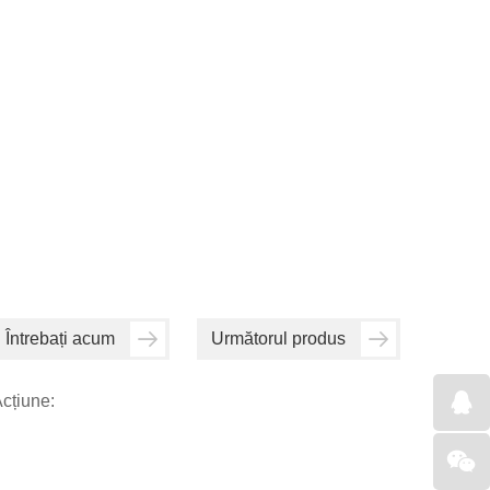
Întrebați acum
Următorul produs
cțiune: