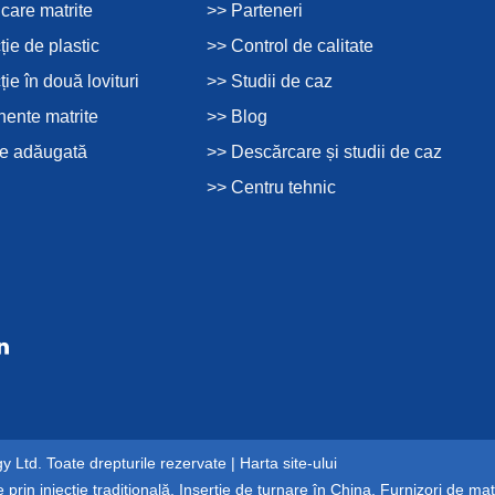
icare matrite
>> Parteneri
ție de plastic
>> Control de calitate
ție în două lovituri
>> Studii de caz
ente matrite
>> Blog
re adăugată
>> Descărcare și studii de caz
>> Centru tehnic
 Ltd. Toate drepturile rezervate |
Harta site-ului
 prin injecție tradițională
,
Inserție de turnare în China
,
Furnizori de matr