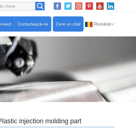
roiect
Contactează-ne
Cere un citat
Română
Plastic injection molding part