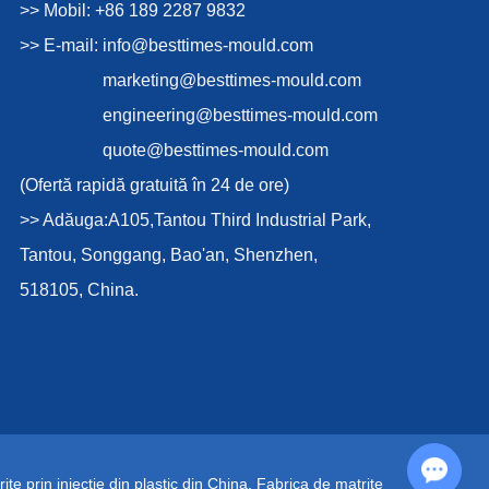
>> Mobil: +86 189 2287 9832
>> E-mail:
info@besttimes-mould.com
marketing@besttimes-mould.com
engineering@besttimes-mould.com
quote@besttimes-mould.com
(Ofertă rapidă gratuită în 24 de ore)
>> Adăuga:A105,Tantou Third Industrial Park,
Tantou, Songgang, Bao'an, Shenzhen,
518105, China.
Chat with Us
ițe prin injecție din plastic din China
,
Fabrica de matrițe