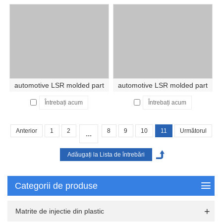
automotive LSR molded part
automotive LSR molded part
Întrebați acum
Întrebați acum
Anterior
1
2
8
9
10
11
Următorul
...
Categorii de produse
Matrite de injectie din plastic