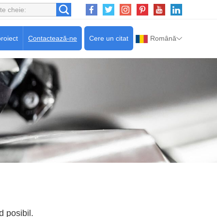
roiect
Contactează-ne
Cere un citat
Română
 posibil.