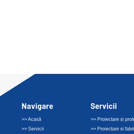
Navigare
Servicii
>> Acasă
>> Proiectare și prot
>> Servicii
>> Proiectare si fabr