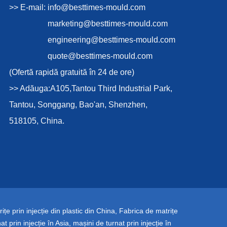
>> E-mail:
info@besttimes-mould.com
marketing@besttimes-mould.com
engineering@besttimes-mould.com
quote@besttimes-mould.com
(Ofertă rapidă gratuită în 24 de ore)
>> Adăuga:A105,Tantou Third Industrial Park,
Tantou, Songgang, Bao'an, Shenzhen,
518105, China.
ițe prin injecție din plastic din China
,
Fabrica de matrițe
at prin injecție în Asia
,
mașini de turnat prin injecție în