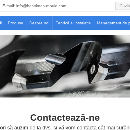
E-mail:
info@besttimes-mould.com
ii
Produse
Despre noi
Fabrică și instalație
Management de p
Contactează-ne
ri să auzim de la dvs. și vă vom contacta cât mai curând