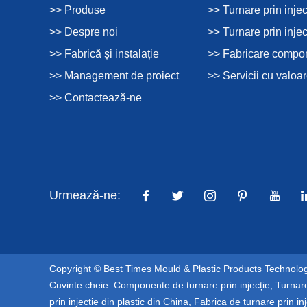
>> Produse
>> Turnare prin injec
>> Despre noi
>> Turnare prin injec
>> Fabrică și instalație
>> Fabricare compon
>> Management de proiect
>> Servicii cu valoa
>> Contactează-ne
Urmează-ne:
Copyright © Best Times Mould & Plastic Products Technology
Cuvinte cheie:
Componente de turnare prin injecție
,
Turnare
prin injecție din plastic din China
,
Fabrica de turnare prin inj