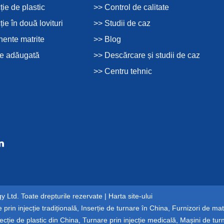
ție de plastic
>> Control de calitate
ție în două lovituri
>> Studii de caz
ente matrite
>> Blog
re adăugată
>> Descărcare și studii de caz
>> Centru tehnic
 Ltd. Toate drepturile rezervate |
Harta site-ului
 prin injecție tradițională
,
Inserție de turnare în China
,
Furnizori de matr
ecție de plastic din China
,
Turnare prin injecție medicală
,
Mașini de turn