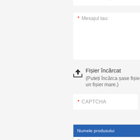
Fișier încărcat
(Puteți încărca șase fișie
un fișier mare.)
Numele produsului