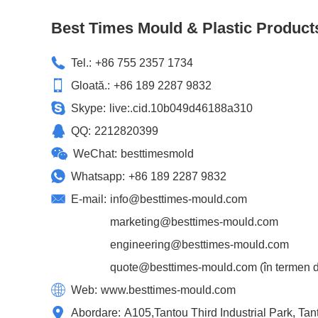
Best Times Mould & Plastic Product
Tel.:
+86 755 2357 1734
Gloată.:
+86 189 2287 9832
Skype:
live:.cid.10b049d46188a310
QQ:
2212820399
WeChat:
besttimesmold
Whatsapp:
+86 189 2287 9832
E-mail:
info@besttimes-mould.com
marketing@besttimes-mould.com
engineering@besttimes-mould.com
quote@besttimes-mould.com
(în termen d
Web:
www.besttimes-mould.com
Abordare:
A105,Tantou Third Industrial Park, T