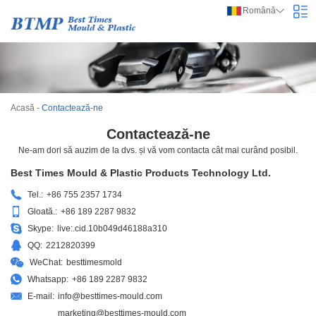
Română
Acasă
-
Contactează-ne
Contactează-ne
Ne-am dori să auzim de la dvs. și vă vom contacta cât mai curând posibil.
Best Times Mould & Plastic Products Technology Ltd.
Tel.:
+86 755 2357 1734
Gloată.:
+86 189 2287 9832
Skype:
live:.cid.10b049d46188a310
QQ:
2212820399
WeChat:
besttimesmold
Whatsapp:
+86 189 2287 9832
E-mail:
info@besttimes-mould.com
marketing@besttimes-mould.com