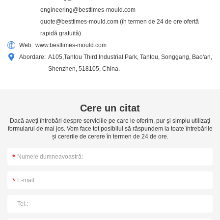
engineering@besttimes-mould.com
quote@besttimes-mould.com
(în termen de 24 de ore ofertă
rapidă gratuită)
Web:
www.besttimes-mould.com
Abordare:
A105,Tantou Third Industrial Park, Tantou, Songgang, Bao'an,
Shenzhen, 518105, China.
Cere un citat
Dacă aveți întrebări despre serviciile pe care le oferim, pur și simplu utilizați
formularul de mai jos. Vom face tot posibilul să răspundem la toate întrebările
și cererile de cerere în termen de 24 de ore.