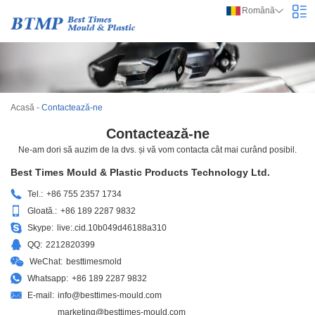
Română
Acasă
-
Contactează-ne
Contactează-ne
Ne-am dori să auzim de la dvs. și vă vom contacta cât mai curând posibil.
Best Times Mould & Plastic Products Technology Ltd.
Tel.:
+86 755 2357 1734
Gloată.:
+86 189 2287 9832
Skype:
live:.cid.10b049d46188a310
QQ:
2212820399
WeChat:
besttimesmold
Whatsapp:
+86 189 2287 9832
E-mail:
info@besttimes-mould.com
marketing@besttimes-mould.com