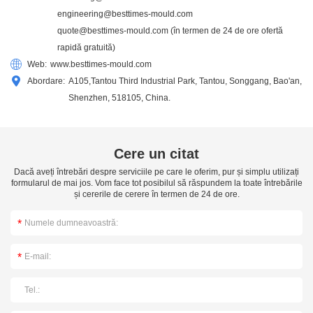
engineering@besttimes-mould.com
quote@besttimes-mould.com
(în termen de 24 de ore ofertă
rapidă gratuită)
Web:
www.besttimes-mould.com
Abordare:
A105,Tantou Third Industrial Park, Tantou, Songgang, Bao'an,
Shenzhen, 518105, China.
Cere un citat
Dacă aveți întrebări despre serviciile pe care le oferim, pur și simplu utilizați
formularul de mai jos. Vom face tot posibilul să răspundem la toate întrebările
și cererile de cerere în termen de 24 de ore.