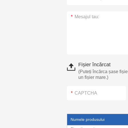
Fișier încărcat
(Puteți încărca șase fișie
un fișier mare.)
Numele produsului