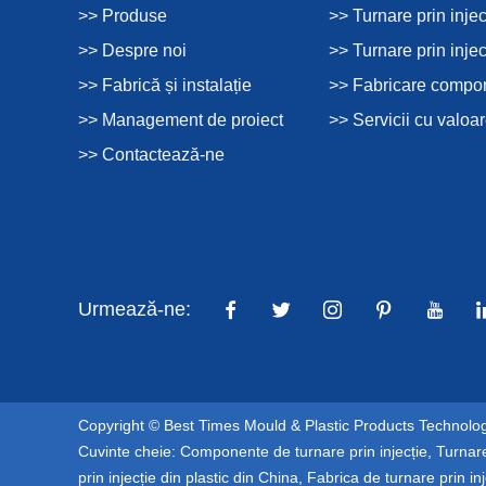
>> Produse
>> Turnare prin injec
>> Despre noi
>> Turnare prin injec
>> Fabrică și instalație
>> Fabricare compon
>> Management de proiect
>> Servicii cu valoa
>> Contactează-ne
Urmează-ne:
Copyright © Best Times Mould & Plastic Products Technology
Cuvinte cheie:
Componente de turnare prin injecție
,
Turnare
prin injecție din plastic din China
,
Fabrica de turnare prin inj