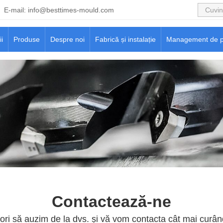
E-mail:
info@besttimes-mould.com
ii
Produse
Despre noi
Fabrică și instalație
Management de p
Contactează-ne
ri să auzim de la dvs. și vă vom contacta cât mai curând