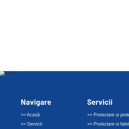
Navigare
Servicii
>> Acasă
>> Proiectare și prot
>> Servicii
>> Proiectare si fabr