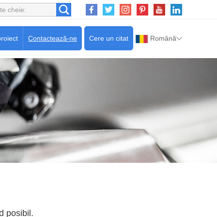
roiect
Contactează-ne
Cere un citat
Română
 posibil.