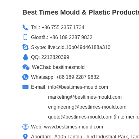
Best Times Mould & Plastic Product
Tel.:
+86 755 2357 1734
Gloată.:
+86 189 2287 9832
Skype:
live:.cid.10b049d46188a310
QQ:
2212820399
WeChat:
besttimesmold
Whatsapp:
+86 189 2287 9832
E-mail:
info@besttimes-mould.com
marketing@besttimes-mould.com
engineering@besttimes-mould.com
quote@besttimes-mould.com
(în termen d
Web:
www.besttimes-mould.com
Abordare:
A105,Tantou Third Industrial Park, T