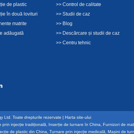
ție de plastic
>> Control de calitate
ție în două lovituri
>> Studii de caz
ente matrite
>> Blog
re adăugată
>> Descărcare și studii de caz
>> Centru tehnic
 Ltd. Toate drepturile rezervate |
Harta site-ului
 prin injecție tradițională
,
Inserție de turnare în China
,
Furnizori de matr
ecție de plastic din China
,
Turnare prin injecție medicală
,
Mașini de turn