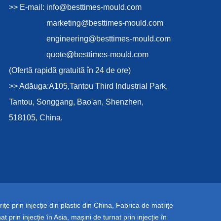
>> E-mail:
info@besttimes-mould.com
marketing@besttimes-mould.com
engineering@besttimes-mould.com
quote@besttimes-mould.com
(Ofertă rapidă gratuită în 24 de ore)
>> Adăuga:A105,Tantou Third Industrial Park,
Tantou, Songgang, Bao'an, Shenzhen,
518105, China.
ițe prin injecție din plastic din China
,
Fabrica de matrițe
at prin injecție în Asia
,
mașini de turnat prin injecție în