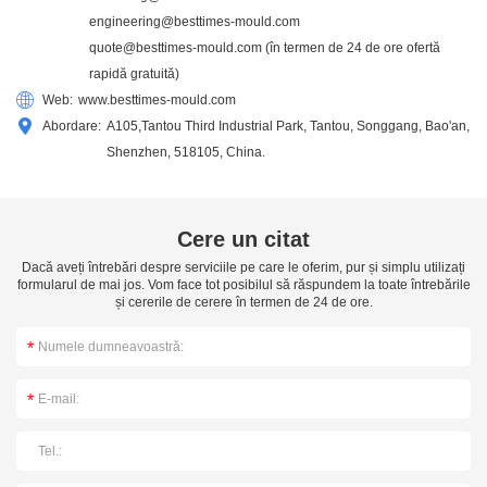
engineering@besttimes-mould.com
quote@besttimes-mould.com
(în termen de 24 de ore ofertă
rapidă gratuită)
Web:
www.besttimes-mould.com
Abordare:
A105,Tantou Third Industrial Park, Tantou, Songgang, Bao'an,
Shenzhen, 518105, China.
Cere un citat
Dacă aveți întrebări despre serviciile pe care le oferim, pur și simplu utilizați
formularul de mai jos. Vom face tot posibilul să răspundem la toate întrebările
și cererile de cerere în termen de 24 de ore.