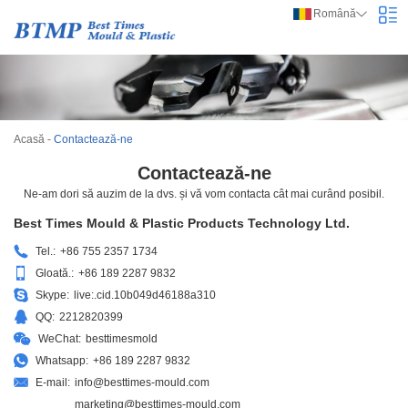
Română
Acasă
-
Contactează-ne
Contactează-ne
Ne-am dori să auzim de la dvs. și vă vom contacta cât mai curând posibil.
Best Times Mould & Plastic Products Technology Ltd.
Tel.:
+86 755 2357 1734
Gloată.:
+86 189 2287 9832
Skype:
live:.cid.10b049d46188a310
QQ:
2212820399
WeChat:
besttimesmold
Whatsapp:
+86 189 2287 9832
E-mail:
info@besttimes-mould.com
marketing@besttimes-mould.com