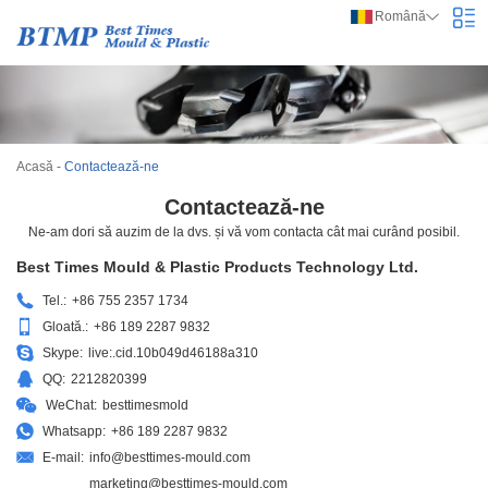
Română
Acasă
-
Contactează-ne
Contactează-ne
Ne-am dori să auzim de la dvs. și vă vom contacta cât mai curând posibil.
Best Times Mould & Plastic Products Technology Ltd.
Tel.:
+86 755 2357 1734
Gloată.:
+86 189 2287 9832
Skype:
live:.cid.10b049d46188a310
QQ:
2212820399
WeChat:
besttimesmold
Whatsapp:
+86 189 2287 9832
E-mail:
info@besttimes-mould.com
marketing@besttimes-mould.com