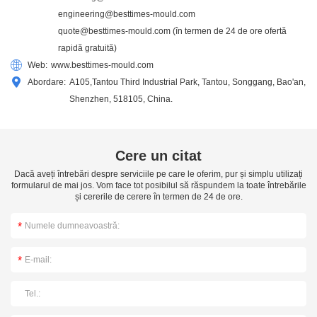
engineering@besttimes-mould.com
quote@besttimes-mould.com
(în termen de 24 de ore ofertă
rapidă gratuită)
Web:
www.besttimes-mould.com
Abordare:
A105,Tantou Third Industrial Park, Tantou, Songgang, Bao'an,
Shenzhen, 518105, China.
Cere un citat
Dacă aveți întrebări despre serviciile pe care le oferim, pur și simplu utilizați
formularul de mai jos. Vom face tot posibilul să răspundem la toate întrebările
și cererile de cerere în termen de 24 de ore.